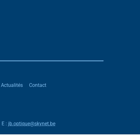
Actualités
Contact
 E :
jb.optique@skynet.be