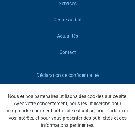
Services
Centre auditif
Actualités
Contact
Déclaration de confidentialité
Clause de non-responsabilité
Nous et nos partenaires utilisons des cookies sur ce site.
Avec votre consentement, nous les utiliserons pour
Optique Bricteux | Voie de Messe 1/01 4680 Oupeye |
comprendre comment notre site est utilisé, pour l'adapter à
BE0777400659 | T : 04 278 70 27 | E
vos intérêts, et pour vous presenter des publicités et des
:
jb.optique@skynet.be
informations pertinentes.